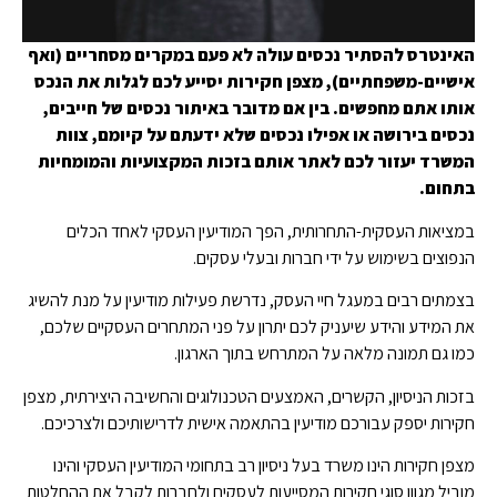
האינטרס להסתיר נכסים עולה לא פעם במקרים מסחריים (ואף
אישיים-משפחתיים), מצפן חקירות יסייע לכם לגלות את הנכס
אותו אתם מחפשים. בין אם מדובר באיתור נכסים של חייבים,
נכסים בירושה או אפילו נכסים שלא ידעתם על קיומם, צוות
המשרד יעזור לכם לאתר אותם בזכות המקצועיות והמומחיות
בתחום.
במציאות העסקית-התחרותית, הפך המודיעין העסקי לאחד הכלים
הנפוצים בשימוש על ידי חברות ובעלי עסקים.
בצמתים רבים במעגל חיי העסק, נדרשת פעילות מודיעין על מנת להשיג
את המידע והידע שיעניק לכם יתרון על פני המתחרים העסקיים שלכם,
כמו גם תמונה מלאה על המתרחש בתוך הארגון.
בזכות הניסיון, הקשרים, האמצעים הטכנולוגים והחשיבה היצירתית, מצפן
חקירות יספק עבורכם מודיעין בהתאמה אישית לדרישותיכם ולצרכיכם.
מצפן חקירות הינו משרד בעל ניסיון רב בתחומי המודיעין העסקי והינו
מוביל מגוון סוגי חקירות המסייעות לעסקים ולחברות לקבל את ההחלטות