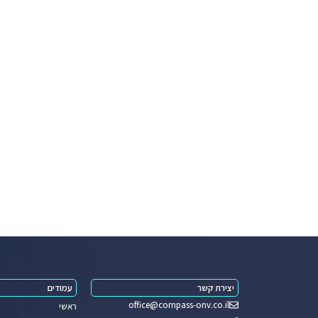
יצירת קשר
עמודים
office@compass-onv.co.il
ראשי