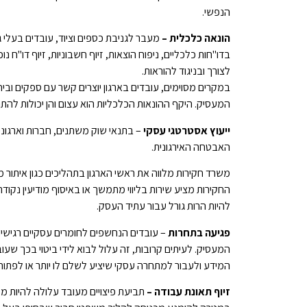
הנפשי.
הונאה כלכלית –
מעבר לגניבת כספים וציוד, עובדים בעלי ג
בדו"חות כלכליים, ניפוח הוצאות, זיוף חשבוניות, זיוף דו"ח 
לצורך ובניגוד להוראות.
במקרים מסוימים, עובדים בארגון יוצרים קשר עם ספקים ובי
המעסיק. היקף ההונאות הכלכליות הוא עצום והן יכולות לה
ייעוץ אסטרטגי עסקי
– בתנאי שוק משתנים, חברות וארגונ
האבטחה האירגונית.
משרד חקירות מלווה את ראשי הארגון בתהליכים כגון איתור 
החקירות מציע שירות בליווי מתמשך או באיסוף מודיעין נקו
להיות הרות גורל עבור עתיד העסק.
פגיעה בתחרות
– עובדים הנחשפים לחומרים עסקיים רגישים
המעסיק. לעיתים קרובות, זה עלול לבוא לידי ביטוי בכך שעו
המידע ולעבור למתחרה עסקי שיציע לשלם לו יותר או לפתו
זיוף תאונת עבודה
–
תביעת פיצויים מעובד עלולה להיות מט