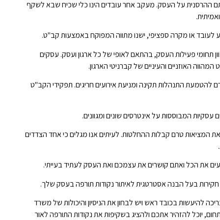
ם ההרסנית על העסק. מעקב אחר עובדים הינו כלי שכיח שבא לשקף
אמיתית.
ע לעובד או מקרה ספציפי, ישנו מתווה המפוקח באמצעות קב"ט.
ן תחומי פעילות העסק, בהתאם לאופי של כל ארגון ועסק. עסקים
המהווה האוזניים והעיניים של קברניטי הארגון.
רם להטמעת התנהלות תקינה ומניעת אירועים חריגים. תפקידי הקב"ט
עסקיות המבוססות על אינטרסים שונים ומגוונים.
ת המציאות טרם קבלות ההחלטות. לעיתים אנו מגלים כי אחד הצדדים
ודעים את הכל ואתם קושרים את עצמכם ואת העסק לעתיד בעייתי.
חקירות בעל הבנה אסטרטגית לאיתור נקודות תורפה בעסק שלך.
ה להיעשות בכובד ראש ויש לבחון את הניסיון והיכולות של משרד
חום, יוכל להזהיר אתכם ולהציג בשקיפות את נקודות התורפה לאור