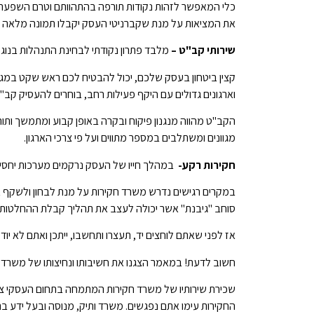
כלי המאפשר לזהות נקודות תורפה בהתהוותם וטרם השפעת
את המציאות על מנת שקברניטי העסק יקבלו תמונה מלאה ו
שירותי קב"ט –
מלבד פתרון נקודתי לבחינת התנהלות בנוג
קצין ביטחון בעסק שלכם, יכול להבטיח לכם ראש שקט במגוו
וארגונים גדולים עם היקף פעילות רחב, בוחרים להעסיק קב"ט 
הקב"ט מהווה מנגנון פיקוח ובקרה באופן קבוע ומתמשך ותו
מגוונים ומשתלבים במספר מתווים ועל פי צרכי הארגון.
חקירות רקע-
במהלך חייו של העסק נרקמים מערכות יחסים 
במקרים רגישים נדרש משרד חקירות על מנת לבחון ולשקף א
סוחב "גיבנת" אשר יכולה לעצב את תהליך קבלת ההחלטות.
אז לפני שאתם לוחצים יד, תעצרו ותחשבו, ייתכן ואתם לא י
חשוב לדעת! במאמר הצגנו את חשיבותו ונחיצותו של משרד 
שכירת שירותיו של משרד חקירות המתמחה בתחום העסקי צריכ
החקירות עימו אתם נפגשים. משרד ותיק, מנוסה ובעל ידע בת