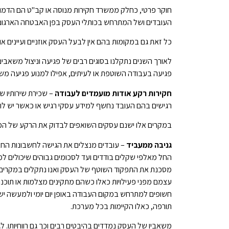
חוקר פרטי, כחלק ממשרד חקירות מנוסה או קב"ט הם הדמוי
העובדים ושל המתרחש בכותלי העסק בפן האבטחה הארגוני
כל זאת גם במקומות בהם אין לבעל העסק אוזניים ועיינים או
לאורך השנים נתקלנו בסוגים רבים של פגיעה וניצול משאבים
פגיעה בעבודה השוטפת או לעיתים, אפילו למנוע פגיעה מ
חקירות רקע אודות מועמדים לעבודה
– שכירת שירותיו ש
רגישים בהם העובד נחשף למידע עסקי רגיש או כאשר יש לו ג
במקרים אלו ישנם עסקים השואפים לבדוק את הרקע של המועמ
גניבה ממעביד
– עובדים מנצלים את הגישה לחשבונות הח
החל מאלפי שקלים בודדים ועד לסכומים גבוהים שיכולים ל
מסכנת את התפקוד השוטף של העסק ואנו נתקלים במקרים של
עצמם מפני פעילויות כאלו כשהם מתקינים מצלמות או תוכנות
חשופים למתרחש במקום העבודה באופן יום יומי ולמעשה יש
תורפה, כאלו הקיימות בכל מערכת.
משאביו של העסק נמדדים בהיבטים רבים וכך גם רווחיותו. ל