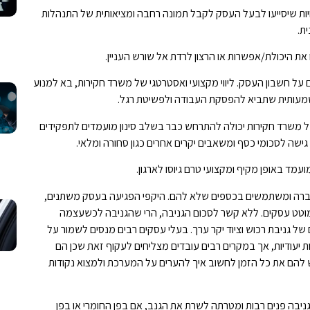
ות שיסייעו לבעל העסק לקבל תמונה רחבה ומציאותית של התנהלות
ת.
 את היכולת/אפשרות או הרצון לרדת אל שורש העניין.
 על חשבון העסק. ליווי מקצועי ואסטרטגי של משרד חקירות, בא למנוע
שמעותית שתביא להפסקת העבודה ולפשיטת רגל.
ל משרד חקירות יכולה להתרחש כבר בשלב סינון מועמדים לתפקידים
ישה לסכומי כסף ומשאבים יקרים אחרים כגון סחורה ומלאי.
ד באופן מקיף ומקצועי טרם גיוסו לארגון.
ברה ומשתמשים בכספים שלא להם. היקפי הפגיעה בעסק משתנים,
מוטט עסקים. ללא קשר לסכום הגניבה, הרי שהגניבה לכשעצמה
 גניבת רכוש וציוד יקר ערך. בעלי עסקים רבים מנסים לשמור על
 יעודיות, אך במקרים רבים עובדים מצליחים לעקוף זאת שכן הם
 להם את כל הזמן לחשוב איך להערים על המערכת ולמצוא נקודות
גניבה פנים רבות ומטרתה לשרת את הגנב, אם בפן החומרי או בפן