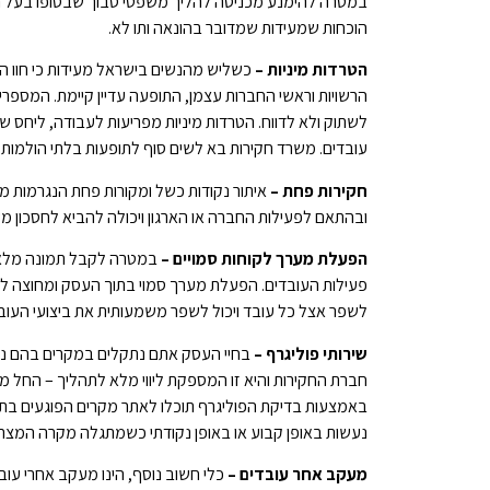
במטרה להימנע מכניסה להליך משפטי סבוך שבסופו בעל העס
הוכחות שמעידות שמדובר בהונאה ותו לא.
הטרדות מיניות
–
כשליש מהנשים בישראל מעידות כי חוו 
הרשויות וראשי החברות עצמן, התופעה עדיין קיימת. המספרים
לשתוק ולא לדווח. הטרדות מיניות מפריעות לעבודה, ליחס
עובדים. משרד חקירות בא לשים סוף לתופעות בלתי הולמות 
חקירות פחת –
איתור נקודות כשל ומקורות פחת הנגרמות מפ
ובהתאם לפעילות החברה או הארגון ויכולה להביא לחסכון מ
הפעלת מערך לקוחות סמויים –
במטרה לקבל תמונה מלאה 
פעילות העובדים. הפעלת מערך סמוי בתוך העסק ומחוצה ל
לשפר אצל כל עובד ויכול לשפר משמעותית את ביצועי העוב
שירותי פוליגרף –
בחיי העסק אתם נתקלים במקרים בהם נד
חברת החקירות והיא זו המספקת ליווי מלא לתהליך – החל מ
באמצעות בדיקת הפוליגרף תוכלו לאתר מקרים הפוגעים בת
נעשות באופן קבוע או באופן נקודתי כשמתגלה מקרה המצר
מעקב אחר עובדים –
כלי חשוב נוסף, הינו מעקב אחרי עו