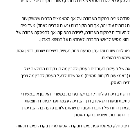
ק עלול לשלם סכומי פיצויים גבוהים, משרד חקירות יוכל להביא
הטרדה מינית במקום העבודה ועל אף המאמצים הרבים שמשקיעות
 גבוהים עוד יותר, אך רוב הקורבנות (נשים וגברים כאחד) מעדיפים
 של העובדים למקום העבודה, לירידה בתפוקה ואף להפסקת עבודה של
והוא מסייע לראשי החברה ולאחראים על הנושא בארגון.
עילויות שונות ומניעתן. מניעת פחת נעשית בשיטות שונות, בזמן אמת
שמעותי בהוצאות.
של פעילות העובדים בעסק ולהבין מה הן נקודות החולשה של
ו (באמצעות לקוחות סמויים) מאפשרת לבעל העסק להבין מה צריך
דים והעסק.
רשת בדיקת פוליגרף. הבדיקה נערכת במשרדי הארגון או במשרדי
כתיבת וניסוח השאלות, דרך הבדיקה עצמה ועד לניתוח התוצאות.
וצאות הרווח של החברה ועובדים שהתנהלותם פגעה בה. הבדיקות
יך התערבות חיצונית בחקר האמת.
בדים כחלק מאסטרטגית פיקוח ובקרה. אסטרטגיית בקרה ופיקוח תהווה