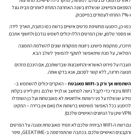
לאתרים המוכרים בעולם. למעשה, מחקר גילה ש-35% מהודעות
הספאם והפישינג שנשלחו בשנה האחרונה התחזו לאתרים מבית גוגל
ו-7% התחזו לעמודים בפייסבוק.
כמו-כן, הימנעו מחשיפת פרטים אישיים ברשת כמו כתובת, תאריך לידה
או מספר טלפון, שכן הפרטים הללו יכולים לשמש נגדכם ולחשוף אתכם.
תיזכרו, מתקפות פישינג ניזונות ממקורות שונים להשלמת התמונה
המלאה, על מנת שיתאפשר לתוקף להמשיך לשלב הבא.
תעברו על פירוט האשראי והחשבונות שברשותכם, אם הינכם מזהים
תנועה חריגה, ללא קשר לסכום, אנא בדקו אותה.
השתמשו אך ורק ב-WIFI מאובטח
– האקרים יכולים להשתמש ב-
WIFI ציבורי כדי לקבל גישה למחשב או לנייד שלכם. ניתן ליירט בקלות
מידע שנשלח על פני רשתות אלחוטיות לא מאובטחות ועל כן השתדלו
להימנע ככל האפשר משימוש ברשתות אלו (ואם אין ברירה – התקינו
VPN שיגן על הנתונים האישיים שלכם).
גם רשת ה-WIFI הביתית שלכם לא תמיד מאובטחת ומגנה על הפרטים
והקבצים האישיים שלכם. בכתבה שהתפרסמה ב-GEEKTIME, סיפר