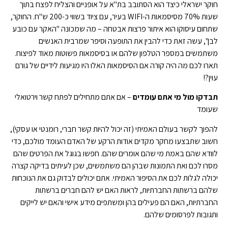
חוקר ישראלי כיצד הוא הסתובב בת"א על אופניים והצליח לפצח בתוך
שעות 70% מסיסמאות ה-WIFI בעיר, עם ציוד בשווי כ-200 ש"ח. החוקר,
שתחום עיסוקו הוא איתור פרצות אבטחה – מה שמכונה "האקר עם כובע
לבן", עשה זאת כדי להבין את התופעה וסיפר שמרבית האנשים
משתמשים במספר הטלפון שלהם או בסיסמאות פשוטות מאוד לפיצוח.
תארו לכם מה היה קורה אם הסיסמאות האלו היו מגיעות לידיים של גורם
עוין?!
תבדקו מול מי אתם עומדים
– אם אתם מתחילים לפתח קשר וירטואלי
שעומד
להפוך לקשר בעולם האמיתי (זה יכול להיות קשר חברי, רומנטי או עסקי),
חשוב שתבצעו מחקר מקדים אודות הרקע של האדם העומד מולכם, כדי
לוודא שהם באמת מי שהם אומרים שהם. חפשו בגוגל את הפרטים שהם
מסרו לכם ואת התמונות שבהן הם משתמשים, שכן לעיתים בדיקה קצרה
יכולה לגלות לכם את הסיפור האמיתי. אתם יכולים לבדוק גם את הנוכחות
שלהם ברשתות החברתיות, לראות האם יש להם חברים ברשתות
החברתיות, האם הם פעילים בהן ומשתפים מידע אישי והאם יש לייקים
ותגובות לפרסומים שלהם.