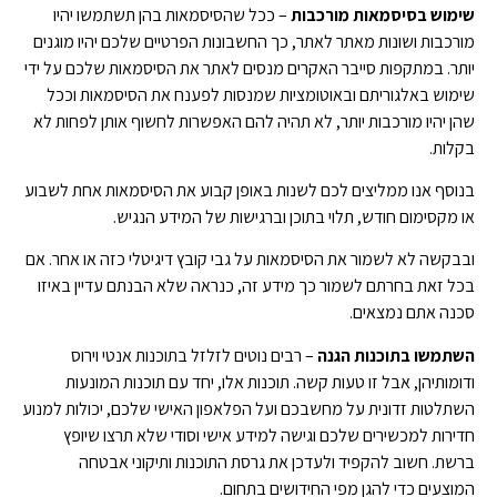
שימוש בסיסמאות מורכבות
– ככל שהסיסמאות בהן תשתמשו יהיו
מורכבות ושונות מאתר לאתר, כך החשבונות הפרטיים שלכם יהיו מוגנים
יותר. במתקפות סייבר האקרים מנסים לאתר את הסיסמאות שלכם על ידי
שימוש באלגוריתם ובאוטומציות שמנסות לפענח את הסיסמאות וככל
שהן יהיו מורכבות יותר, לא תהיה להם האפשרות לחשוף אותן לפחות לא
בקלות.
בנוסף אנו ממליצים לכם לשנות באופן קבוע את הסיסמאות אחת לשבוע
או מקסימום חודש, תלוי בתוכן וברגישות של המידע הנגיש.
ובבקשה לא לשמור את הסיסמאות על גבי קובץ דיגיטלי כזה או אחר. אם
בכל זאת בחרתם לשמור כך מידע זה, כנראה שלא הבנתם עדיין באיזו
סכנה אתם נמצאים.
השתמשו בתוכנות הגנה
– רבים נוטים לזלזל בתוכנות אנטי וירוס
ודומותיהן, אבל זו טעות קשה. תוכנות אלו, יחד עם תוכנות המונעות
השתלטות זדונית על מחשבכם ועל הפלאפון האישי שלכם, יכולות למנוע
חדירות למכשירים שלכם וגישה למידע אישי וסודי שלא תרצו שיופץ
ברשת. חשוב להקפיד ולעדכן את גרסת התוכנות ותיקוני אבטחה
המוצעים כדי להגן מפי החידושים בתחום.