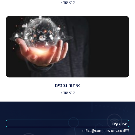
קרא עוד »
איתור נכסים
קרא עוד »
יצירת קשר
office@compass-onv.co.il