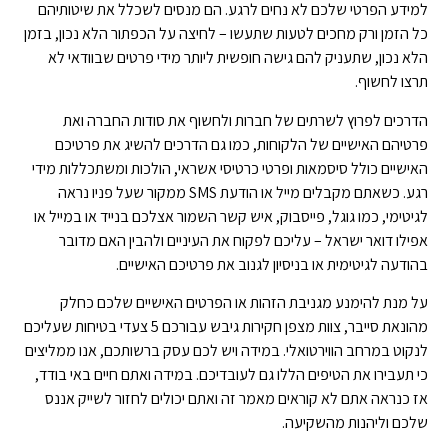
למידע הפרטי שלכם לא נחים לרגע. הם מנסים לשכלל את שיטותיהם
כל הזמן ורק מחכים לטעות שתעשו – לחיצה על הכפתור הלא נכון, בזמן
הלא נכון, שתעניק להם גישה חופשית ליותר מידי פרטים שבוודאי לא
תרצו לחשוף.
הדרכים לפרוץ לשרתים של חברות ולחשוף את סודות החברה ואת
פרטיהם האישיים של הלקוחות, כמו גם הדרכים להשיג את פרטיכם
האישיים כולל סיסמאות ופרטי כרטיסי אשראי, הולכות ומשתכללות מידי
רגע. כשאתם מקבלים מייל או הודעת SMS ממקור שעל פניו נראה
לגיטימי, כמו גוגל, פייסבוק, איש קשר השמור אצלכם בנייד או במייל או
אפילו דואר ישראל – עליכם לפקוח את העיניים ולהבין האם מדובר
בהודעה לגיטימית או בניסיון לגנוב את פרטיכם האישיים.
על מנת להימנע מגניבת הזהות או הפרטים האישיים שלכם כחלק
מהונאת סייבר, צוות מצפן חקירות גיבש עבורכם 5 צעדי בטיחות שעליכם
לנקוט במרחב הווירטואלי. במידה ויש לכם עסק ברשותכם, אנו ממליצים
כי תעבירו את הטיפים הללו גם לעובדיכם. במידה ואתם חיים באי בודד,
אז כנראה אתם לא קוראים מאמר זה ואתם יכולים לחזור לשייק אננס
שלכם וליהנות מהשקיעה.