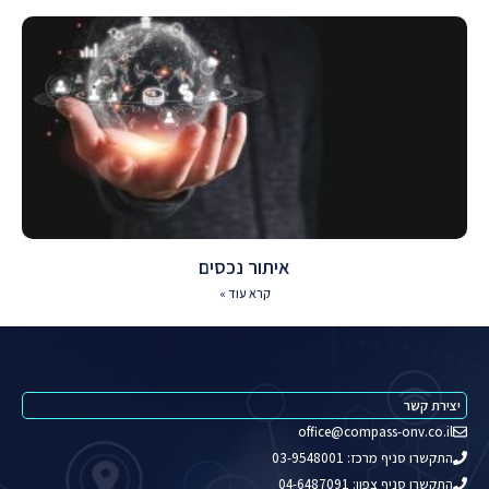
איתור נכסים
קרא עוד »
יצירת קשר
office@compass-onv.co.il
התקשרו סניף מרכז: 03-9548001
התקשרו סניף צפון: 04-6487091