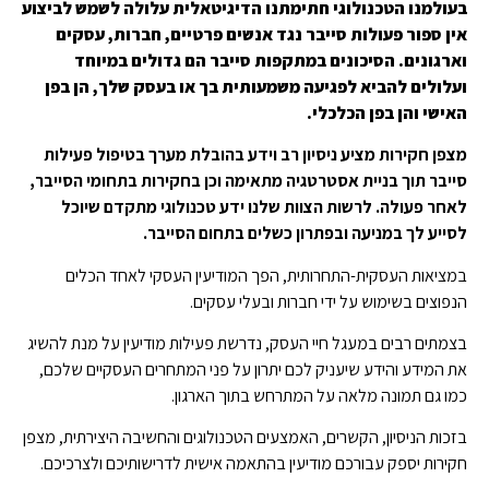
בעולמנו הטכנולוגי חתימתנו הדיגיטאלית עלולה לשמש לביצוע
אין ספור פעולות סייבר נגד אנשים פרטיים, חברות, עסקים
וארגונים. הסיכונים במתקפות סייבר הם גדולים במיוחד
ועלולים להביא לפגיעה משמעותית בך או בעסק שלך, הן בפן
האישי והן בפן הכלכלי.
מצפן חקירות מציע ניסיון רב וידע בהובלת מערך בטיפול פעילות
סייבר תוך בניית אסטרטגיה מתאימה וכן בחקירות בתחומי הסייבר,
לאחר פעולה. לרשות הצוות שלנו ידע טכנולוגי מתקדם שיוכל
לסייע לך במניעה ובפתרון כשלים בתחום הסייבר.
במציאות העסקית-התחרותית, הפך המודיעין העסקי לאחד הכלים
הנפוצים בשימוש על ידי חברות ובעלי עסקים.
בצמתים רבים במעגל חיי העסק, נדרשת פעילות מודיעין על מנת להשיג
את המידע והידע שיעניק לכם יתרון על פני המתחרים העסקיים שלכם,
כמו גם תמונה מלאה על המתרחש בתוך הארגון.
בזכות הניסיון, הקשרים, האמצעים הטכנולוגים והחשיבה היצירתית, מצפן
חקירות יספק עבורכם מודיעין בהתאמה אישית לדרישותיכם ולצרכיכם.