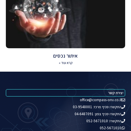
איתור נכסים
קרא עוד »
יצירת קשר
office@compass-onv.co.il
התקשרו סניף מרכז: 03-9548001
התקשרו סניף צפון: 04-6487091
התקשרו: 052-5671010
052-5671010