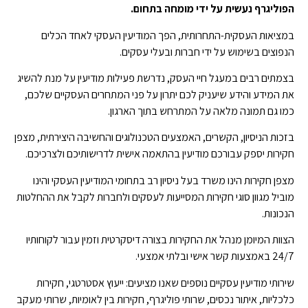
הפוליגרף נעשית על ידי מומחה בתחום.
במציאות העסקית-התחרותית, הפך המודיעין העסקי לאחד הכלים
הנפוצים בשימוש על ידי חברות ובעלי עסקים.
בצמתים רבים במעגל חיי העסק, נדרשת פעילות מודיעין על מנת להשיג
את המידע והידע שיעניק לכם יתרון על פני המתחרים העסקיים שלכם,
כמו גם תמונה מלאה על המתרחש בתוך הארגון.
בזכות הניסיון, הקשרים, האמצעים הטכנולוגים והחשיבה היצירתית, מצפן
חקירות יספק עבורכם מודיעין בהתאמה אישית לדרישותיכם ולצרכיכם.
מצפן חקירות הינו משרד בעל ניסיון רב בתחומי המודיעין העסקי והינו
מוביל מגוון סוגי חקירות המסייעות לעסקים ולחברות לקבל את ההחלטות
הנכונות.
הצוות המיומן מנהל את החקירות בצורה דיסקרטית וזמין עבור לקוחותיו
24/7 באמצעות קשר אישי ובלתי אמצעי.
שירותי מודיעין עסקיים נוספים שאנו מציעים: ייעוץ אסטרטגי, חקירות
כלכליות, איתור נכסים, שרותי פוליגרף, חקירות בין לאומיות, שרותי מעקב